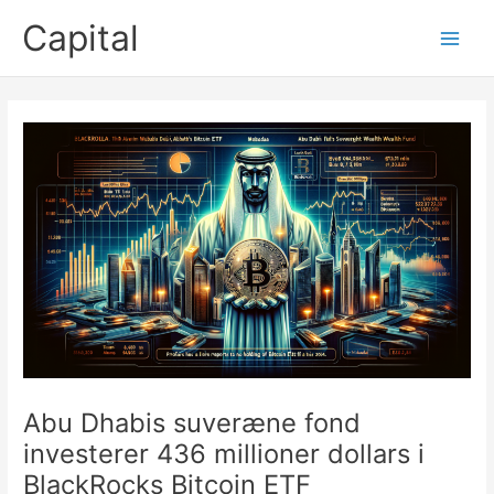
Gå
Capital
til
Main
indholdet
Men
Abu Dhabis suveræne fond
investerer 436 millioner dollars i
BlackRocks Bitcoin ETF