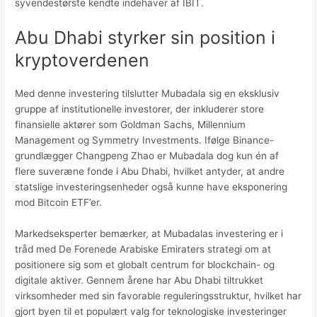
syvendestørste kendte indehaver af IBIT.
Abu Dhabi styrker sin position i
kryptoverdenen
Med denne investering tilslutter Mubadala sig en eksklusiv
gruppe af institutionelle investorer, der inkluderer store
finansielle aktører som Goldman Sachs, Millennium
Management og Symmetry Investments. Ifølge Binance-
grundlægger Changpeng Zhao er Mubadala dog kun én af
flere suveræne fonde i Abu Dhabi, hvilket antyder, at andre
statslige investeringsenheder også kunne have eksponering
mod Bitcoin ETF’er.
Markedseksperter bemærker, at Mubadalas investering er i
tråd med De Forenede Arabiske Emiraters strategi om at
positionere sig som et globalt centrum for blockchain- og
digitale aktiver. Gennem årene har Abu Dhabi tiltrukket
virksomheder med sin favorable reguleringsstruktur, hvilket har
gjort byen til et populært valg for teknologiske investeringer