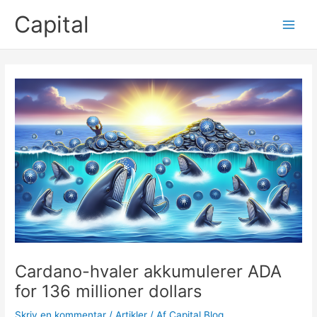
Gå
Capital
til
Main
indholdet
Men
Cardano-hvaler akkumulerer ADA
for 136 millioner dollars
Skriv en kommentar
/
Artikler
/ Af
Capital Blog