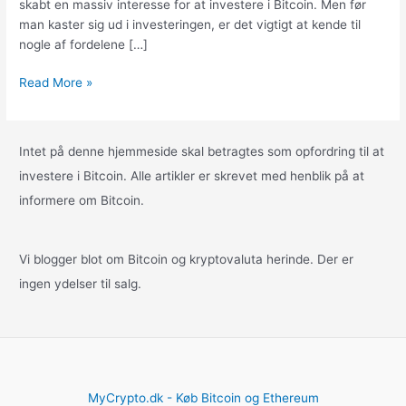
skabt en massiv interesse for at investere i Bitcoin. Men før
man kaster sig ud i investeringen, er det vigtigt at kende til
nogle af fordelene […]
Bitcoin
Read More »
prisgennembrud:
Overvejelser
før
Intet på denne hjemmeside skal betragtes som opfordring til at
kursen
investere i Bitcoin. Alle artikler er skrevet med henblik på at
rammer
informere om Bitcoin.
200.000
kroner
Vi blogger blot om Bitcoin og kryptovaluta herinde. Der er
ingen ydelser til salg.
MyCrypto.dk - Køb Bitcoin og Ethereum